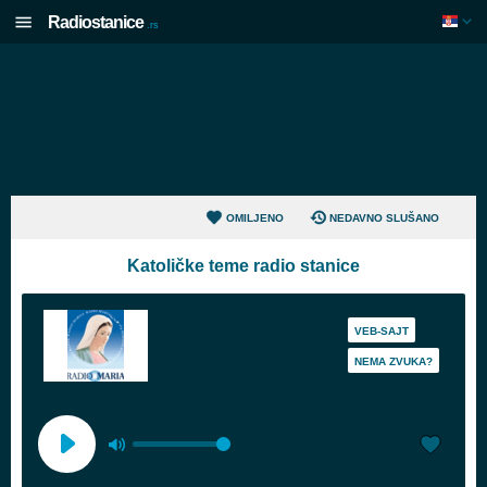
Radiostanice
.rs
OMILJENO
NEDAVNO SLUŠANO
Katoličke teme radio stanice
VEB-SAJT
NEMA ZVUKA?