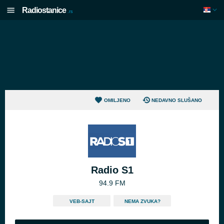
Radiostanice
.rs
OMILJENO
NEDAVNO SLUŠANO
Radio S1
94.9 FM
VEB-SAJT
NEMA ZVUKA?