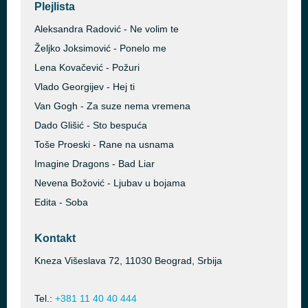
Plejlista
Aleksandra Radović - Ne volim te
Željko Joksimović - Ponelo me
Lena Kovačević - Požuri
Vlado Georgijev - Hej ti
Van Gogh - Za suze nema vremena
Dado Glišić - Sto bespuća
Toše Proeski - Rane na usnama
Imagine Dragons - Bad Liar
Nevena Božović - Ljubav u bojama
Edita - Soba
Kontakt
Kneza Višeslava 72, 11030 Beograd, Srbija
Tel.:
+381 11 40 40 444