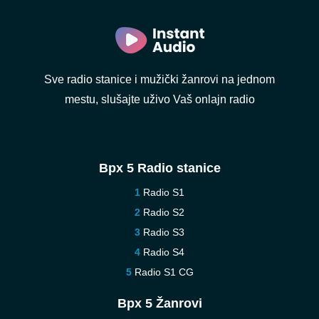
Sve radio stanice i mužički žanrovi na jednom
mestu, slušajte uživo Vaš onlajn radio
Врх 5 Radio stanice
Radio S1
Radio S2
Radio S3
Radio S4
Radio S1 CG
Врх 5 Žanrovi