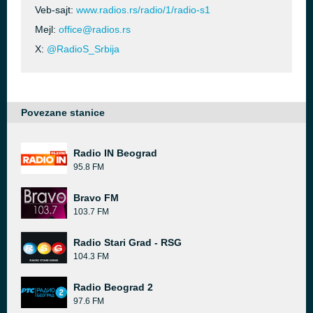
Veb-sajt:
www.radios.rs/radio/1/radio-s1
Mejl:
office@radios.rs
X:
@RadioS_Srbija
Povezane stanice
Radio IN Beograd
95.8 FM
Bravo FM
103.7 FM
Radio Stari Grad - RSG
104.3 FM
Radio Beograd 2
97.6 FM