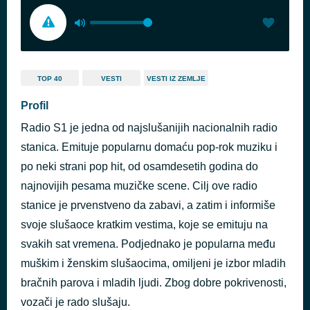
TOP 40
VESTI
VESTI IZ ZEMLJE
Profil
Radio S1 je jedna od najslušanijih nacionalnih radio
stanica. Emituje popularnu domaću pop-rok muziku i
po neki strani pop hit, od osamdesetih godina do
najnovijih pesama muzičke scene. Cilj ove radio
stanice je prvenstveno da zabavi, a zatim i informiše
svoje slušaoce kratkim vestima, koje se emituju na
svakih sat vremena. Podjednako je popularna među
muškim i ženskim slušaocima, omiljeni je izbor mladih
bračnih parova i mladih ljudi. Zbog dobre pokrivenosti,
vozači je rado slušaju.