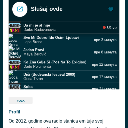
Slušaj ovde
Da mi je al nije
Uživo
Darko Radovanovic
Sve Mi Dobro Ide Osim Ljubavi
пре 3 минута
Lepa Brena
Jedan Pravi
пре 8 минута
Maya Berović
Ko Zna Gdje Si (Pos Na To Exigiso)
пре 12 минута
Dado Polumenta
Diši (Budvanski festival 2009)
пре 17 минута
Goca Trzan
Soba
пре 21 минута
OK Band
Svice dan
пре 27 минута
FOLK
Ceca Raznatovic
Najlepsa
Profil
пре 34 минута
Tropico Band
Od 2012. godine ova radio stanica emituje svoj
A kapela
пре 38 минута
Edita