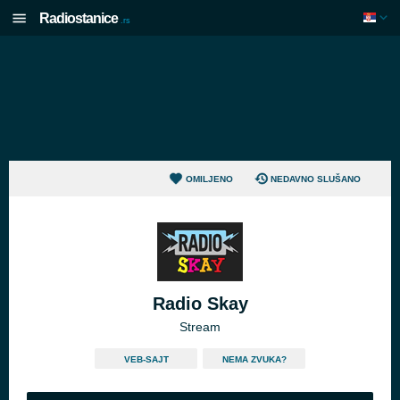
Radiostanice
.rs
OMILJENO
NEDAVNO SLUŠANO
Radio Skay
Stream
VEB-SAJT
NEMA ZVUKA?