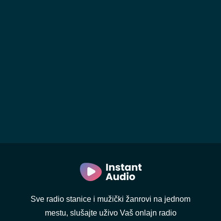
Sve radio stanice i mužički žanrovi na jednom
mestu, slušajte uživo Vaš onlajn radio