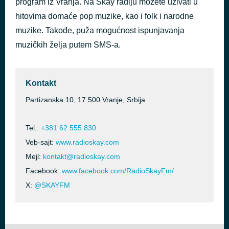
program iz Vranja. Na Skay radiju možete uživati u
Ne diraj mi noci
hitovima domaće pop muzike, kao i folk i narodne
пре 43 минута
Aco Pejovic
muzike. Takođe, puža mogućnost ispunjavanja
muzičkih želja putem SMS-a.
Kontakt
Partizanska 10, 17 500 Vranje, Srbija
Tel.:
+381 62 555 830
Veb-sajt:
www.radioskay.com
Mejl:
kontakt@radioskay.com
Facebook:
www.facebook.com/RadioSkayFm/
X:
@SKAYFM