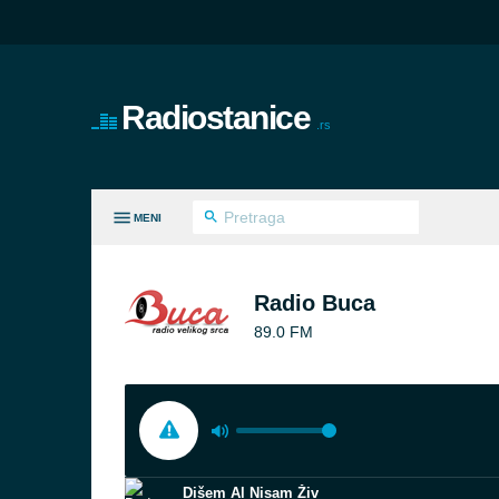
Radiostanice
.rs
MENI
VI ŽANROVI
Radio Buca
89.0 FM
Dišem Al Nisam Živ