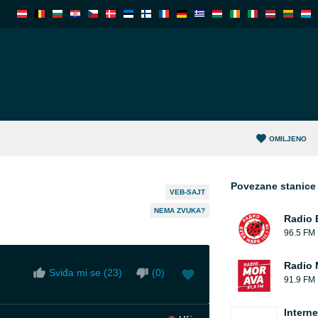
OMILJENO
Povezane stanice
VEB-SAJT
NEMA ZVUKA?
Radio
96.5 FM
Radio 
Sviđa mi se (
23
)
(
0
)
91.9 FM
Intern