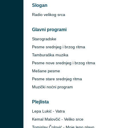
Slogan
Radio velikog srca
Glavni programi
Starogradske
Pesme srednjeg i brzog ritma
Tamburaška muzika
Pesme nove srednjeg i brzog ritma
Mešane pesme
Pesme stare srednjeg ritma
Muzički noćni program
Plejlista
Lepa Lukić - Vatra
Kemal Malovčić - Veliko srce
Tomislav Čolović - Moje lepo plavo