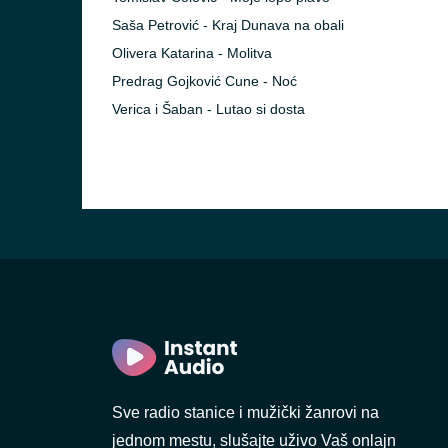
Saša Petrović - Kraj Dunava na obali
Olivera Katarina - Molitva
Predrag Gojković Cune - Noć
Verica i Šaban - Lutao si dosta
Sve radio stanice i mužički žanrovi na
jednom mestu, slušajte uživo Vaš onlajn