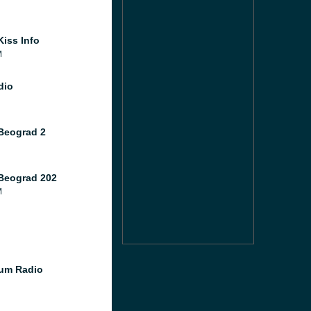
Kiss Info
M
dio
Beograd 2
Beograd 202
M
um Radio