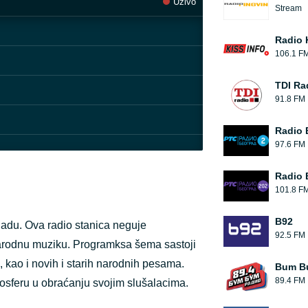
Uživo
Stream
Radio 
106.1 F
TDI Ra
91.8 FM
Radio 
97.6 FM
Radio 
101.8 F
B92
du. Ova radio stanica neguje
92.5 FM
 narodnu muziku. Programksa šema sastoji
kao i novih i starih narodnih pesama.
Bum B
89.4 FM
tmosferu u obraćanju svojim slušalacima.