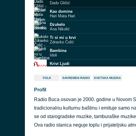
Dado Glišić
Kao domine
Hari Mata Hari
Dzukelo
Ana Nikolić
Ti si mi u krvi
Zdravko Čolić
Bambina
Idoli
Krivi Ljudi
Doris Dragović
Sunčan dan
FOLK
SAVREMEN RADIO
SVETSKA MUZIKA
Ana Stanić
Profil
NIKAD I ZAUVIJEK
ROMANA
Radio Buca osovan je 2000. godine u Novom Sa
Pokloniću joj nebo
Vampiri
tradicionalnu kulturnu baštinu i emituje samo
Odlazim, a volim te
se od starogradske muzike, tamburaške muzike, 
Oliver Mandić
Ova radio stanica neguje toplu i prijateljsku a