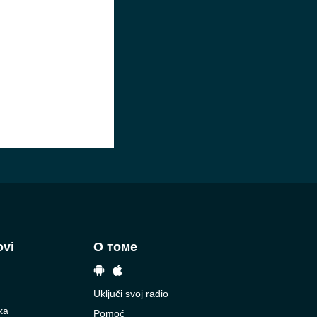
ovi
О томе
Uključi svoj radio
ka
Pomoć