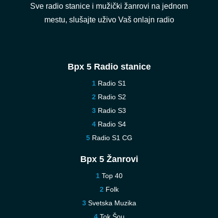
Sve radio stanice i mužički žanrovi na jednom
mestu, slušajte uživo Vaš onlajn radio
Врх 5 Radio stanice
Radio S1
Radio S2
Radio S3
Radio S4
Radio S1 CG
Врх 5 Žanrovi
Top 40
Folk
Svetska Muzika
Tok Šou