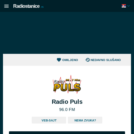
Radiostanice
.rs
OMILJENO
NEDAVNO SLUŠANO
Radio Puls
96.0 FM
VEB-SAJT
NEMA ZVUKA?