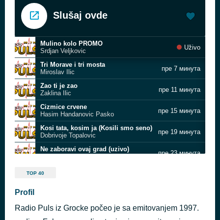
Slušaj ovde
Mulino kolo PROMO
Uživo
Srdjan Veljkovic
Tri Morave i tri mosta
пре 7 минута
Miroslav Ilic
Zao ti je zao
пре 11 минута
Zaklina Ilic
Cizmice crvene
пре 15 минута
Hasim Handanovic Pasko
Kosi tata, kosim ja (Kosili smo seno)
пре 19 минута
Dobrivoje Topalovic
Ne zaboravi ovaj grad (uzivo)
пре 23 минута
Rade Pantic i orkestar Horoskop
Vodanjka kolo
пре 27 минута
TOP 40
Aleksandar Rankovic
Dodje novo vreme
Profil
пре 30 минута
Petar Cuk
Radio Puls iz Grocke počeo je sa emitovanjem 1997.
Čisto Da Znaš
пре 34 минута
Peđa Medenica