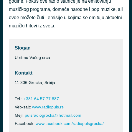
godine. Fokus ove radio stanice je na emitovanju
Recite Mu Da Ga Volim
muzičkog programa, domaće narodne i pop muzike, ali
пре 39 минута
Lepa Brena
ovde možete čuti i emisije u kojima se emituju aktuelni
muzički hitovi iz sveta.
Slogan
U ritmu Vašeg srca
Kontakt
11 306 Grocka, Srbija
Tel.:
+381 64 57 77 887
Veb-sajt:
www.radiopuls.rs
Mejl:
pulsradiogrocka@hotmail.com
Facebook:
www.facebook.com/radiopulsgrocka/