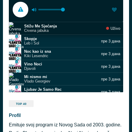
Stižu Me Sjećanja
Uživo
Crvena jabuka
Skopje
пре 3 дана
Leb i Sol
Noc kao iz sna
пре 3 дана
Kiki Lesendric
Vino Noci
пре 3 дана
Djavoli
Mi nismo mi
пре 3 дана
Vlado Georgiev
Ljubav Je Samo Rec
пре 3 дана
Viktorija
Djevojčice kojima miriše koža
пре 3 дана
TOP 40
Zabranjeno pušenje
Poruka za nju
Profil
пре 3 дана
Boris Rezak
Emituje svoj program iz Novog Sada od 2003. godine.
Hajde Da
пре 3 дана
Bebi Dol