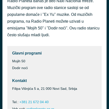
Radio Planeta danas je deo Naxi Nacional mreže.
Dolazi tiho
Muzički program ove radio stanice sastoji se od
пре 3 дана
Dejan Cukic
popularne domaće i "Ex Yu" muzike. Od muzičkih
programa, na Radio Planeti možete uzivati u
emisijama "Mojih 50" i "Dodir noći". Ovu radio stanicu
često slušaju mladi ljudi.
Glavni programi
Mojih 50
Dodir noći
Kontakt
Filipa Višnjića 5 a, 21 000 Novi Sad, Srbija
Tel.:
+381 21 672 04 40
Veb-sajt:
radioplaneta.co.rs