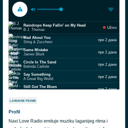
Raindrops Keep Fallin’ on My Head
Uživo
B.J. Thomas
Mad About You
пре 2 дана
Sting & Zucchero
Same Mistake
пре 2 дана
James Blunt
Circle In The Sand
пре 2 дана
Belinda Carlisle
Say Something
пре 2 дана
A Great Big World
Still Got The Blues
пре 2 дана
Gary Moore
In The Air Tonight
пре 2 дана
LJUBAVNE PESME
Phil Collins
Summer Wine
Profil
пре 2 дана
Ville Valo & Natalia Avelon
Naxi Love Radio emituje muziku laganijeg ritma i
Somebody Else's Lover
пре 2 дана
Total Touch