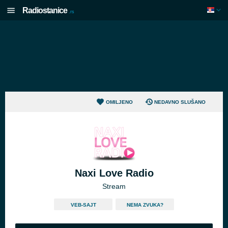
Radiostanice
.rs
OMILJENO
NEDAVNO SLUŠANO
Naxi Love Radio
Stream
VEB-SAJT
NEMA ZVUKA?