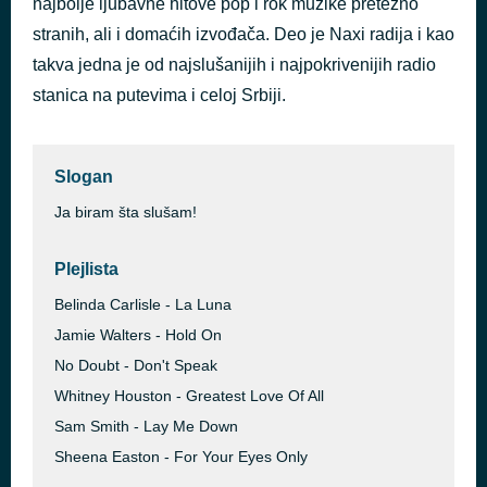
najbolje ljubavne hitove pop i rok muzike pretežno
You Are So Beautiful
stranih, ali i domaćih izvođača. Deo je Naxi radija i kao
пре 2 дана
Joe Cocker
takva jedna je od najslušanijih i najpokrivenijih radio
stanica na putevima i celoj Srbiji.
Slogan
Ja biram šta slušam!
Plejlista
Belinda Carlisle - La Luna
Jamie Walters - Hold On
No Doubt - Don't Speak
Whitney Houston - Greatest Love Of All
Sam Smith - Lay Me Down
Sheena Easton - For Your Eyes Only