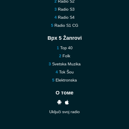
Radio S2
Radio S3
Radio S4
Radio S1 CG
Врх 5 Žanrovi
Top 40
Folk
Svetska Muzika
Tok Šou
Elektronska
О томе
Uključi svoj radio
Pomoć
Kontaktirajte nas