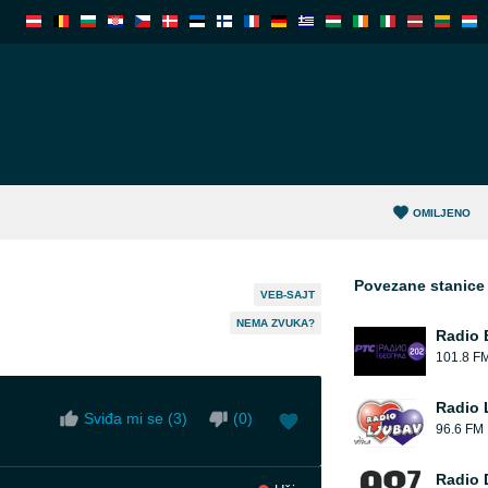
OMILJENO
Povezane stanice
VEB-SAJT
NEMA ZVUKA?
Radio 
101.8 F
Radio 
Sviđa mi se (
3
)
(
0
)
96.6 FM
Radio 