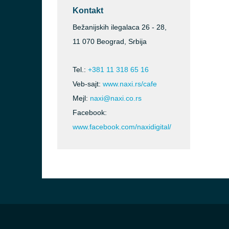
Kontakt
Bežanijskih ilegalaca 26 - 28,
11 070 Beograd, Srbija
Tel.:
+381 11 318 65 16
Veb-sajt:
www.naxi.rs/cafe
Mejl:
naxi@naxi.co.rs
Facebook:
www.facebook.com/naxidigital/