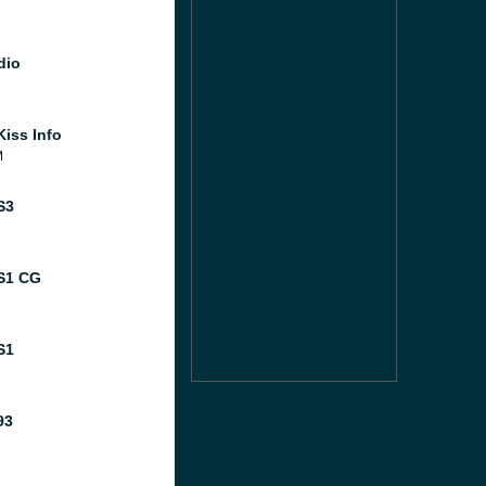
dio
Kiss Info
M
S3
S1 CG
S1
93