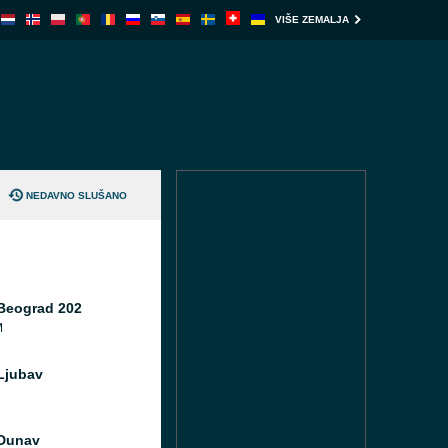
VIŠE ZEMALJA
NEDAVNO SLUŠANO
Beograd 202
M
Ljubav
Dunav