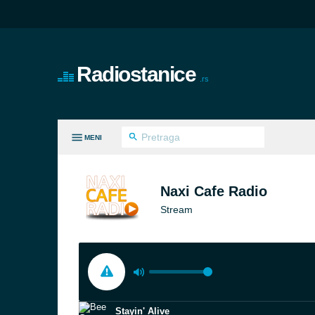
Radiostanice
.rs
MENI
VI ŽANROVI
Naxi Cafe Radio
Stream
Stayin' Alive