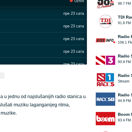
Uživo
98.7 FM
пре 23 сата
TDI Ra
91.8 FM
пре 23 сата
Radio 
пре 23 сата
106.1 F
пре 23 сата
Radio 
90.9 FM
пре 23 сата
Radio 
пре 23 сата
Stream
пре 23 сата
Radio 
u jednu od najslušanijih radio stanica u
94.9 FM
пре 23 сата
slušati muziku laganganijeg ritma,
 muzike.
Boom 
пре 23 сата
93.4 FM