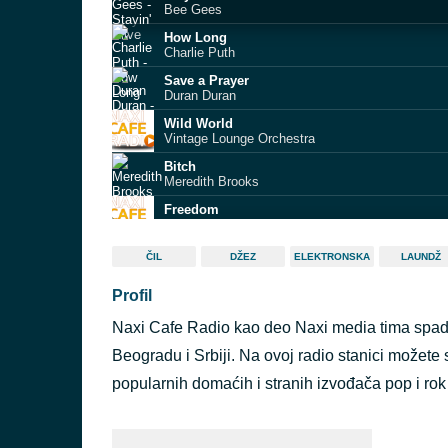
Bee Gees
How Long
Charlie Puth
Save a Prayer
Duran Duran
Wild World
Vintage Lounge Orchestra
Bitch
Meredith Brooks
Freedom
E Mulation
Kiss from a Rose
ČIL
DŽEZ
ELEKTRONSKA
LAUNDŽ
Bossanatics, Ana Costa
Profil
Suzana
The Art Company
Naxi Cafe Radio kao deo Naxi media tima spada 
Anybody Seen My Baby
The Rolling Stones
Beogradu i Srbiji. Na ovoj radio stanici možete 
Stolen Car
popularnih domaćih i stranih izvođača pop i rok
Sting & Zucchero