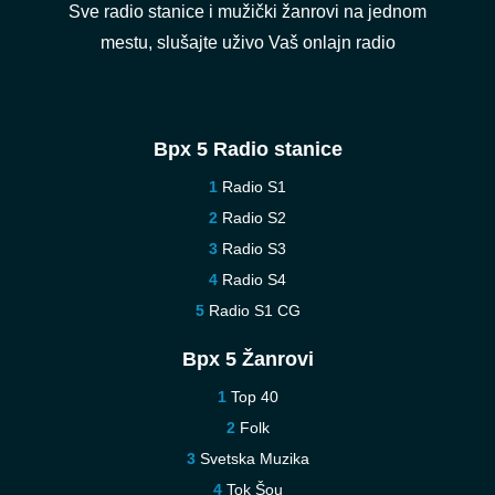
Sve radio stanice i mužički žanrovi na jednom
mestu, slušajte uživo Vaš onlajn radio
Врх 5 Radio stanice
Radio S1
Radio S2
Radio S3
Radio S4
Radio S1 CG
Врх 5 Žanrovi
Top 40
Folk
Svetska Muzika
Tok Šou