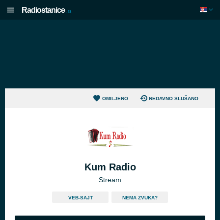
Radiostanice
.rs
OMILJENO
NEDAVNO SLUŠANO
Kum Radio
Stream
VEB-SAJT
NEMA ZVUKA?