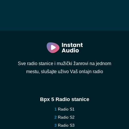
Sve radio stanice i mužički žanrovi na jednom
mestu, slušajte uživo Vaš onlajn radio
Врх 5 Radio stanice
Radio S1
Radio S2
Radio S3