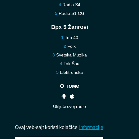
Radio S4
Radio S1 CG
Врх 5 Žanrovi
Top 40
Folk
Svetska Muzika
Tok Šou
Elektronska
О томе
Uključi svoj radio
Pomoć
Kontaktirajte nas
Ovaj veb-sajt koristi kolačiće
Informacije